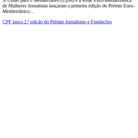
A União para o Mediterrâneo (UpM) e a Rede Euro-Mediterrânica
de Mulheres Jornalistas lançaram a primeira edição do Prémio Euro-
Mediterrânico…
CPF lança 2.ª edição do Prémio Jornalismo e Fundações