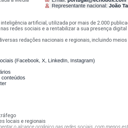
licada a Media
Email:
portugal@echobox.com
Representante nacional:
João T
eligência artificial, utilizada por mais de 2.000 publi
nas redes sociais e a rentabilizar a sua presença digi
versas redações nacionais e regionais, incluindo meios
ociais (Facebook, X, LinkedIn, Instagram)
ários
e conteúdos
ter
tráfego
s locais e regionais
entar o alcance orgânico nas redes sociais, com menos esfor