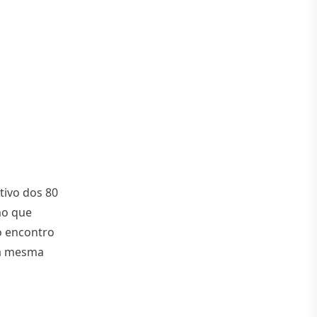
tivo dos 80
mo que
o encontro
na mesma
nos do Jornal do Fundão conta com participação da API”