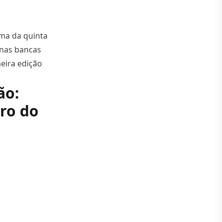
ema da quinta
 nas bancas
meira edição
á saúde na nova revista DOIS”
ão:
uro do