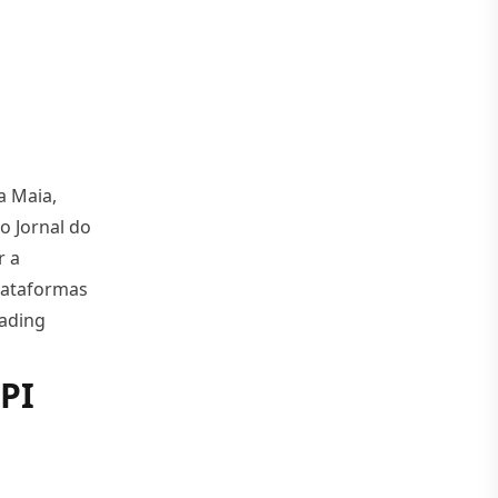
a Maia,
o Jornal do
r a
plataformas
“API no Congresso do Jornal do Fundão: regulação, su
ading
PI