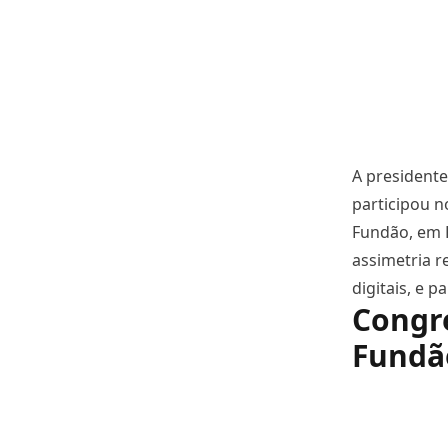
A presidente
participou n
Fundão, em 
assimetria r
digitais, e 
Congre
Fundão