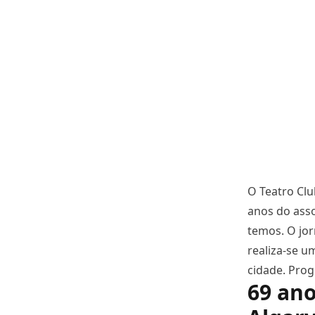
O Teatro Clu
anos do ass
temos. O jo
realiza-se u
cidade. Pro
69 ano