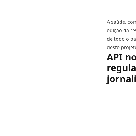
A saúde, com
edição da re
de todo o pa
deste projet
API no
regula
jorna