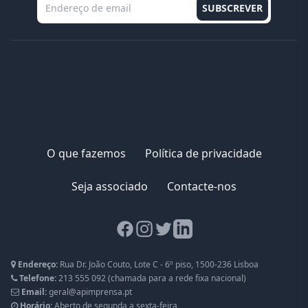
O que fazemos
Política de privacidade
Seja associado
Contacte-nos
Facebook page
Instagram page
Twitter page
LinkedIn page
Endereço:
Rua Dr. João Couto, Lote C - 6º piso, 1500-236 Lisboa
Telefone:
213 555 092
(chamada para a rede fixa nacional)
Email:
geral@apimprensa.pt
Horário:
Aberto de segunda a sexta-feira,