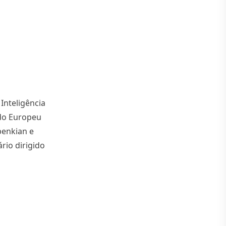
Inteligência
ndo Europeu
benkian e
rio dirigido
ificial no jornalismo em Portugal”