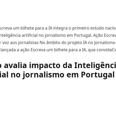
 Escreva um bilhete para a IA integra o primeiro estudo naci
nteligência artificial no jornalismo em Portugal. Ação Escre
ar voz aos jornalistas No âmbito do projeto IA no Jornalism
i lançada a ação Escreva um bilhete para a IA, que convida
C
eva um bilhete para a IA: jornalistas convidados a partilha
 avalia impacto da Inteligênc
cial no jornalismo em Portugal