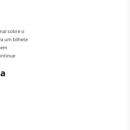
onal sobre o
va um bilhete
o em
ontinue
r sentimentos”
ia