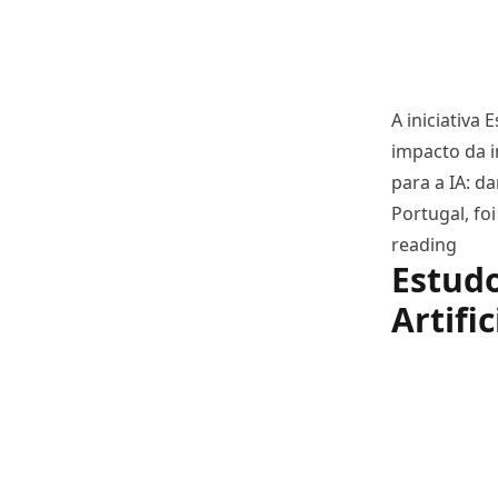
A iniciativa
impacto da i
para a IA: d
Portugal, fo
“Escr
reading
Estudo
Artifi