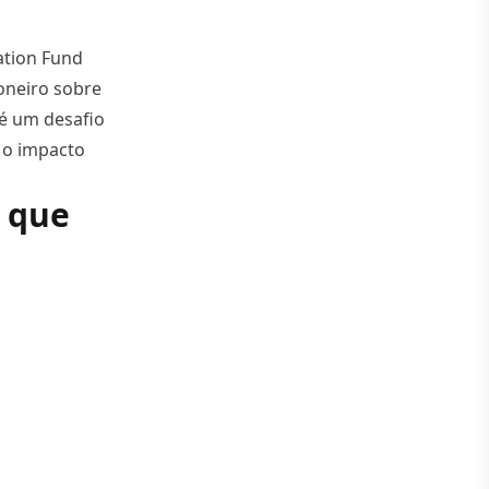
ation Fund
oneiro sobre
e é um desafio
 o impacto
Gulbenkian lança concurso público”
 que