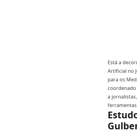
Está a decor
Artificial n
para os Medi
coordenado p
a jornalista
ferramentas
Estudo
Gulben