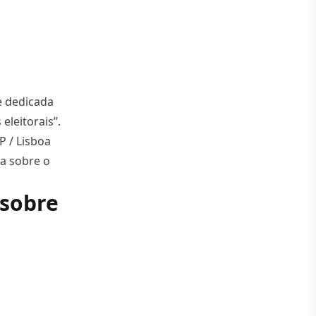
e dedicada
leitorais”.
P / Lisboa
ca sobre o
o.pt promove sessão sobre o arquivo digital de conteúdos e
 sobre