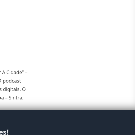
 A Cidade” –
 O podcast
digitais. O
a – Sintra,
A Cidade”: LPP lança podcast sobre histórias urbanas”
es!