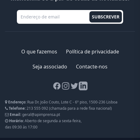
O que fazemos
Política de privacidade
Seja associado
Contacte-nos
Facebook page
Instagram page
Twitter page
LinkedIn page
Endereço:
Rua Dr. João Couto, Lote C - 6º piso, 1500-236 Lisboa
Telefone:
213 555 092
(chamada para a rede fixa nacional)
Email:
geral@apimprensa.pt
Horário:
Aberto de segunda a sexta-feira,
das 09:30 às 17:00